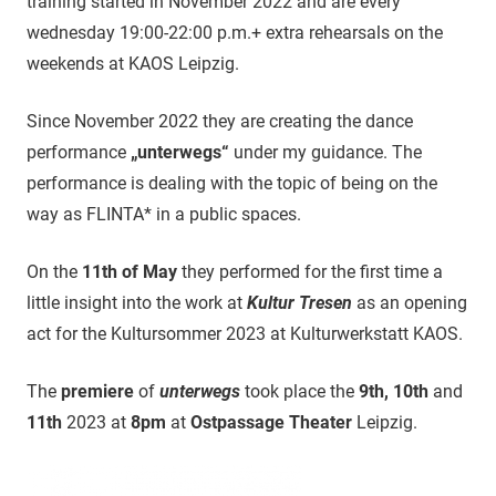
training started in November 2022 and are every
wednesday 19:00-22:00 p.m.+ extra rehearsals on the
weekends at KAOS Leipzig.
Since November 2022 they are creating the dance
performance
„unterwegs“
under my guidance. The
performance is dealing with the topic of being on the
way as FLINTA* in a public spaces.
On the
11th of May
they performed for the first time a
little insight into the work at
Kultur Tresen
as an opening
act for the Kultursommer 2023 at Kulturwerkstatt KAOS.
The
premiere
of
unterwegs
took place the
9th, 10th
and
11th
2023 at
8pm
at
Ostpassage Theater
Leipzig.